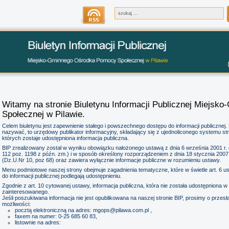
Witamy na stronie Biuletynu Informacji Publicznej Miejs
Społecznej w Pilawie.
Celem biuletynu jest zapewnienie stałego i powszechnego dostępu do informacji publicznej. B
nazywać, to urzędowy publikator informacyjny, składający się z ujednoliconego systemu str
których zostaje udostępniona informacja publiczna.
BIP zrealizowany został w wyniku obowiązku nałożonego ustawą z dnia 6 września 2001 r. o 
112 poz. 1198 z późn. zm.) i w sposób określony rozporządzeniem z dnia 18 stycznia 2007 r
(Dz.U.Nr 10, poz 68) oraz zawiera wyłącznie informacje publiczne w rozumieniu ustawy.
Menu podmiotowe naszej strony obejmuje zagadnienia tematyczne, które w świetle art. 6 ust
do informacji publicznej podlegają udostępnieniu.
Zgodnie z art. 10 cytowanej ustawy, informacja publiczna, która nie została udostępniona 
zainteresowanego.
Jeśli poszukiwana informacja nie jest opublikowana na naszej stronie BIP, prosimy o przes
możliwości:
pocztą elektroniczną na adres: mgops@pilawa.com.pl ,
faxem na numer: 0-25 685 60 83,
listownie na adres: