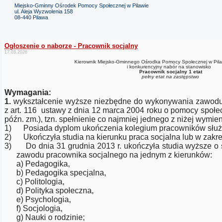
Miejsko-Gminny Ośrodek Pomocy Społecznej w Pilawie
ul. Aleja Wyzwolenia 158
08-440 Pilawa
Ogłoszenie o naborze - Pracownik socjalny
17.03.2026
Kierownik Miejsko-Gminnego Ośrodka Pomocy Społecznej w Pila
i konkurencyjny nabór na stanowisko
Pracownik socjalny 1 etat
pełny etat na zastępstwo
Wymagania:
1.
wykształcenie wyższe niezbędne do wykonywania zawodu
z art. 116
ustawy z dnia 12 marca 2004 roku o pomocy społecz
późn. zm.), tzn. spełnienie co najmniej jednego z niżej wymi
1)
Posiada dyplom ukończenia kolegium pracowników służ
2)
Ukończyła studia na kierunku praca socjalna lub w zakre
3)
Do dnia 31 grudnia 2013 r. ukończyła studia wyższe o 
zawodu pracownika socjalnego na jednym z kierunków:
a) Pedagogika,
b) Pedagogika specjalna,
c) Politologia,
d) Polityka społeczna,
e) Psychologia,
f) Socjologia,
g) Nauki o rodzinie;