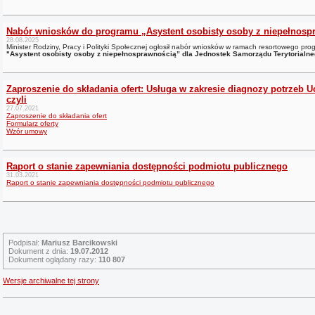
Nabór wniosków do programu „Asystent osobisty osoby z niepełnospr
28.08.2025
Minister Rodziny, Pracy i Polityki Społecznej ogłosił nabór wniosków w ramach resortowego prog
"Asystent osobisty osoby z niepełnosprawnością” dla Jednostek Samorządu Terytorialne
Zaproszenie do składania ofert: Usługa w zakresie diagnozy potrzeb U
czyli
27.07.2021
Zaproszenie do składania ofert
Formularz oferty
Wzór umowy
Raport o stanie zapewniania dostępności podmiotu publicznego
31.03.2021
Raport o stanie zapewniania dostępności podmiotu publicznego
Podpisał:
Mariusz Barcikowski
Dokument z dnia:
19.07.2012
Dokument oglądany razy:
110 807
Wersje archiwalne tej strony