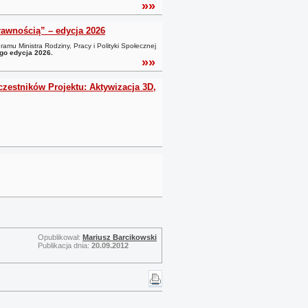
»»
awnością” – edycja 2026
ramu Ministra Rodziny, Pracy i Polityki Społecznej
go edycja 2026.
»»
czestników Projektu: Aktywizacja 3D,
Opublikował:
Mariusz Barcikowski
Publikacja dnia:
20.09.2012