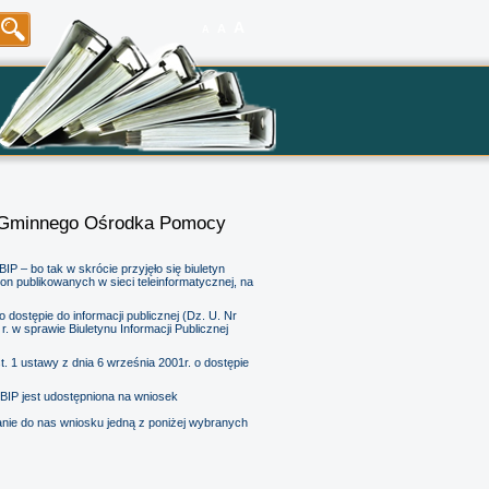
A
A
A
ko-Gminnego Ośrodka Pomocy
IP – bo tak w skrócie przyjęło się biuletyn
on publikowanych w sieci teleinformatycznej, na
dostępie do informacji publicznej (Dz. U. Nr
. w sprawie Biuletynu Informacji Publicznej
. 1 ustawy z dnia 6 września 2001r. o dostępie
w BIP jest udostępniona na wniosek
łanie do nas wniosku jedną z poniżej wybranych