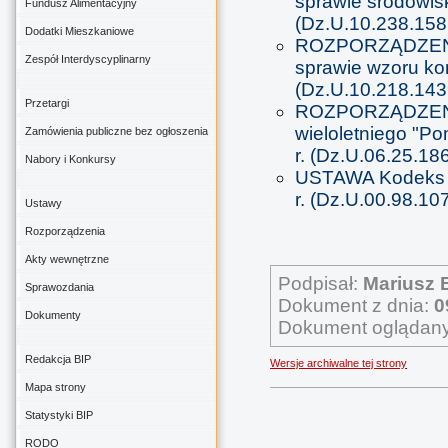
sprawie środowis
Fundusz Alimentacyjny
(Dz.U.10.238.158
Dodatki Mieszkaniowe
ROZPORZĄDZENI
Zespół Interdyscyplinarny
sprawie wzoru kon
(Dz.U.10.218.143
Przetargi
ROZPORZĄDZENIE
wieloletniego "P
Zamówienia publiczne bez ogłoszenia
r. (Dz.U.06.25.18
Nabory i Konkursy
USTAWA Kodeks p
r. (Dz.U.00.98.1071
Ustawy
Rozporządzenia
Akty wewnętrzne
Podpisał:
Mariusz 
Sprawozdania
Dokument z dnia:
0
Dokumenty
Dokument oglądany
Redakcja BIP
Wersje archiwalne tej strony
Mapa strony
Statystyki BIP
RODO