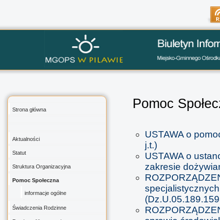
Pomoc Społec
Strona główna
USTAWA o pomocy 
Aktualności
j.t.)
Statut
USTAWA o ustano
zakresie dożywian
Struktura Organizacyjna
ROZPORZĄDZENI
Pomoc Społeczna
specjalistycznych
informacje ogólne
(Dz.U.05.189.159
Świadczenia Rodzinne
ROZPORZĄDZENI