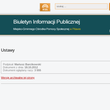
Ustawy
Podpisał:
Mariusz Barcikowski
Dokument z dnia:
18.10.2012
Dokument oglądany razy:
3 555
Wersje archiwalne tej strony