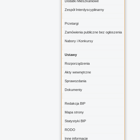
Dodatki Mieszkaniowe
Zespół Interdyscyplinarny
Przetargi
Zamówienia publiczne bez ogłoszenia
Nabory i Konkursy
Ustawy
Rozporządzenia
Akty wewnętrzne
Sprawozdania
Dokumenty
Redakcja BIP
Mapa strony
Statystyki BIP
RODO
Inne informacje