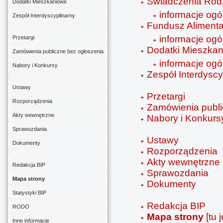
Świadczenia Rod
Dodatki Mieszkaniowe
informacje ogó
Zespół Interdyscyplinarny
Fundusz Alimenta
informacje ogó
Przetargi
Dodatki Mieszka
Zamówienia publiczne bez ogłoszenia
informacje ogó
Nabory i Konkursy
Zespół Interdyscy
Ustawy
Przetargi
Rozporządzenia
Zamówienia publi
Akty wewnętrzne
Nabory i Konkurs
Sprawozdania
Ustawy
Dokumenty
Rozporządzenia
Akty wewnętrzne
Redakcja BIP
Sprawozdania
Mapa strony
Dokumenty
Statystyki BIP
Redakcja BIP
RODO
Mapa strony
[tu 
Inne informacje