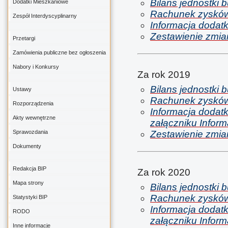
Bilans jednostki 
Dodatki Mieszkaniowe
Rachunek zysków i
Zespół Interdyscyplinarny
Informacja dodatk
Zestawienie zmian
Przetargi
Zamówienia publiczne bez ogłoszenia
Nabory i Konkursy
Za rok 2019
Bilans jednostki 
Ustawy
Rachunek zysków i
Rozporządzenia
Informacja dodat
Akty wewnętrzne
załączniku Inform
Sprawozdania
Zestawienie zmian
Dokumenty
Redakcja BIP
Za rok 2020
Mapa strony
Bilans jednostki 
Rachunek zysków i
Statystyki BIP
Informacja dodat
RODO
załączniku Inform
Inne informacje