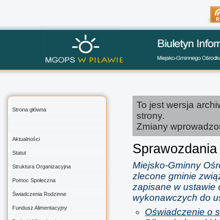
To jest wersja arch
Strona główna
strony.
Zmiany wprowadzo
Aktualności
Sprawozdania
Statut
Miejsko-Gminny Ośro
Struktura Organizacyjna
zlecone gminie zwią
Pomoc Społeczna
zapisane w ustawie o
Świadczenia Rodzinne
wykonawczych do u
Fundusz Alimentacyjny
Oświadczenie o st